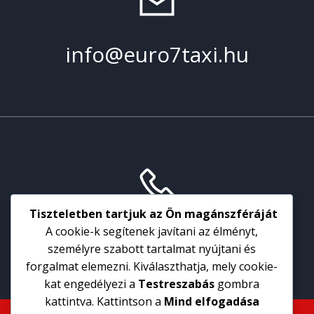
info@euro7taxi.hu
Tiszteletben tartjuk az Ön magánszféráját
+36 72 777 777
A cookie-k segítenek javítani az élményt,
személyre szabott tartalmat nyújtani és
forgalmat elemezni. Kiválaszthatja, mely cookie-
kat engedélyezi a
Testreszabás
gombra
kattintva. Kattintson a
Mind elfogadása